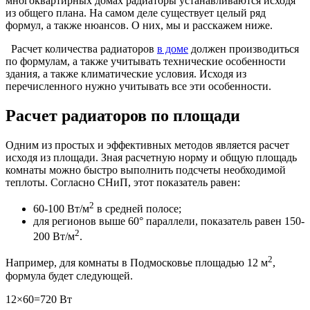
многоквартирных домах радиаторы устанавливаются исходя
из общего плана. На самом деле существует целый ряд
формул, а также нюансов. О них, мы и расскажем ниже.
Расчет количества радиаторов
в доме
должен производиться
по формулам, а также учитывать технические особенности
здания, а также климатические условия. Исходя из
перечисленного нужно учитывать все эти особенности.
Расчет радиаторов по площади
Одним из простых и эффективных методов является расчет
исходя из площади. Зная расчетную норму и общую площадь
комнаты можно быстро выполнить подсчеты необходимой
теплоты. Согласно СНиП, этот показатель равен:
2
60-100 Вт/м
в средней полосе;
для регионов выше 60° параллели, показатель равен 150-
2
200 Вт/м
.
2
Например, для комнаты в Подмосковье площадью 12 м
,
формула будет следующей.
12×60=720 Вт