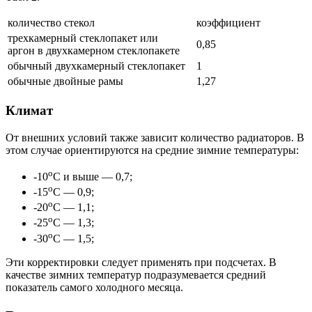
количество стекол
коэффициент
трехкамерный стеклопакет или
0,85
аргон в двухкамерном стеклопакете
обычный двухкамерный стеклопакет
1
обычные двойные рамы
1,27
Климат
От внешних условий также зависит количество радиаторов. В
этом случае ориентируются на средние зимние температуры:
о
-10
С и выше — 0,7;
о
-15
С — 0,9;
о
-20
С — 1,1;
о
-25
С — 1,3;
о
-30
С — 1,5;
Эти корректировки следует применять при подсчетах. В
качестве зимних температур подразумевается средний
показатель самого холодного месяца.