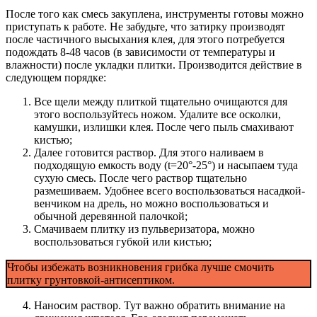
После того как смесь закуплена, инструменты готовы можно
приступать к работе. Не забудьте, что затирку производят
после частичного высыхания клея, для этого потребуется
подождать 8-48 часов (в зависимости от температуры и
влажности) после укладки плитки. Производится действие в
следующем порядке:
Все щели между плиткой тщательно очищаются для
этого воспользуйтесь ножом. Удалите все осколки,
камушки, излишки клея. После чего пыль смахивают
кистью;
Далее готовится раствор. Для этого наливаем в
подходящую емкость воду (t=20°-25°) и насыпаем туда
сухую смесь. После чего раствор тщательно
размешиваем. Удобнее всего воспользоваться насадкой-
венчиком на дрель, но можно воспользоваться и
обычной деревянной палочкой;
Смачиваем плитку из пульверизатора, можно
воспользоваться губкой или кистью;
Чтобы избежать возникновения грибка лучше смочить
плитку грунтовкой-антисептиком.
Наносим раствор. Тут важно обратить внимание на