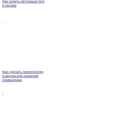
Как залить бетонный пол
в гараже
Как сделать перегородку
в жилом или нежилом
помещении