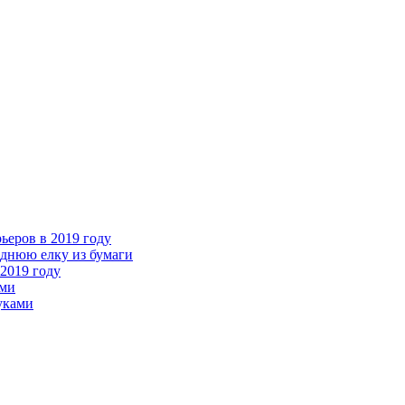
ьеров в 2019 году
однюю елку из бумаги
2019 году
ами
уками